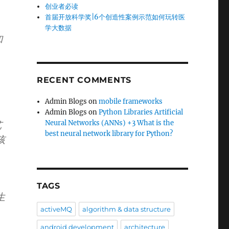
创业者必读
首届开放科学奖|6个创造性案例示范如何玩转医
学大数据
和
RECENT COMMENTS
Admin Blogs
on
mobile frameworks
Admin Blogs
on
Python Libraries Artificial
Neural Networks (ANNs) +3 What is the
艺
best neural network library for Python?
孩
TAGS
生
activeMQ
algorithm & data structure
android development
architecture