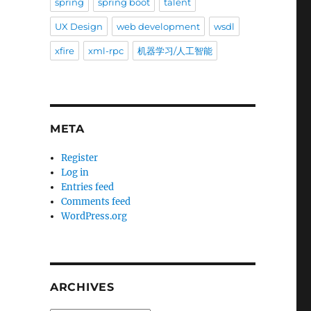
spring
spring boot
talent
UX Design
web development
wsdl
xfire
xml-rpc
机器学习/人工智能
META
Register
Log in
Entries feed
Comments feed
WordPress.org
ARCHIVES