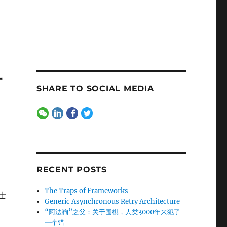
时
SHARE TO SOCIAL MEDIA
RECENT POSTS
The Traps of Frameworks
士
Generic Asynchronous Retry Architecture
，
“阿法狗”之父：关于围棋，人类3000年来犯了
一个错