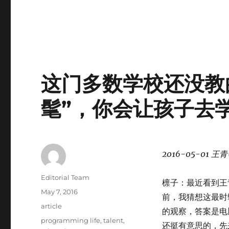
这门多数学校还没教
髦”，你会让孩子去
2016-05-01
王青
Author
Editorial Team
檩子：最近看到王
Posted
May 7, 2016
前，我猜想这最时
on
Categories
article
的观察，答案是电
Tags
programming life
,
talent
,
还挺有意思的，先