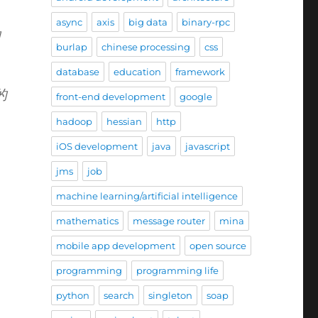
，
async
axis
big data
binary-rpc
的
burlap
chinese processing
css
database
education
framework
的
front-end development
google
hadoop
hessian
http
iOS development
java
javascript
jms
job
machine learning/artificial intelligence
mathematics
message router
mina
mobile app development
open source
programming
programming life
python
search
singleton
soap