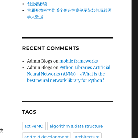
创业者必读
首届开放科学奖|6个创造性案例示范如何玩转医
学大数据
RECENT COMMENTS
Admin Blogs
on
mobile frameworks
Admin Blogs
on
Python Libraries Artificial
Neural Networks (ANNs) +3 What is the
best neural network library for Python?
TAGS
activeMQ
algorithm & data structure
求
android development
architecture