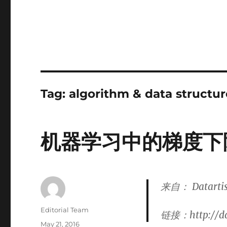
Tag:
algorithm & data structur
机器学习中的梯度下
来自： Datart
Author
Editorial Team
链接：http://dat
Posted
May 21, 2016