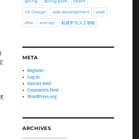
spring
spring boot
talent
UX Design
web development
wsdl
xfire
xml-rpc
机器学习/人工智能
计
META
定
Register
Log in
Entries feed
Comments feed
优
WordPress.org
ARCHIVES