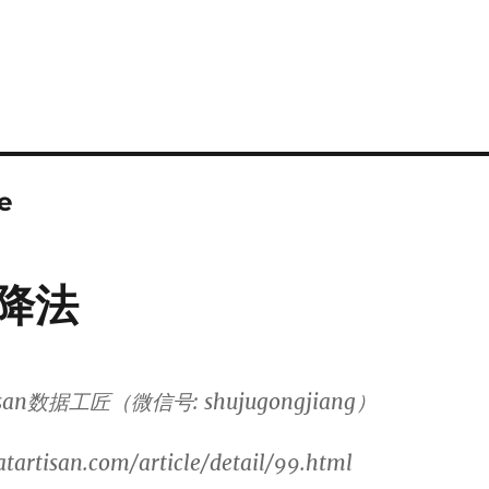
e
降法
isan数据工匠（微信号: shujugongjiang）
artisan.com/article/detail/99.html