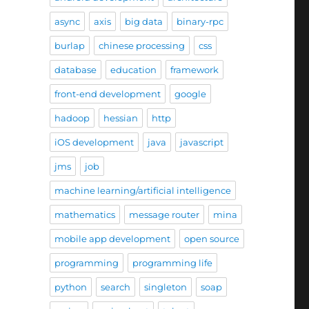
async
axis
big data
binary-rpc
burlap
chinese processing
css
database
education
framework
front-end development
google
hadoop
hessian
http
iOS development
java
javascript
jms
job
machine learning/artificial intelligence
mathematics
message router
mina
mobile app development
open source
programming
programming life
python
search
singleton
soap