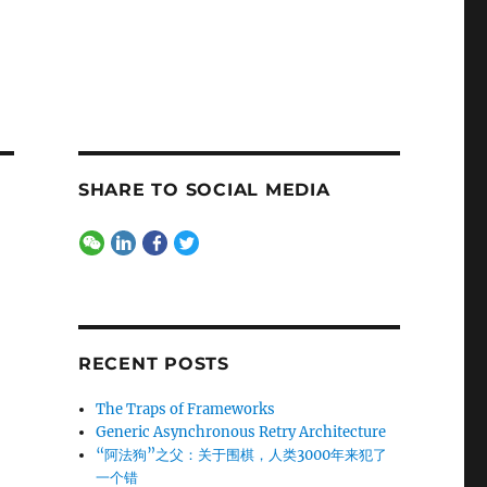
SHARE TO SOCIAL MEDIA
RECENT POSTS
The Traps of Frameworks
Generic Asynchronous Retry Architecture
“阿法狗”之父：关于围棋，人类3000年来犯了
一个错