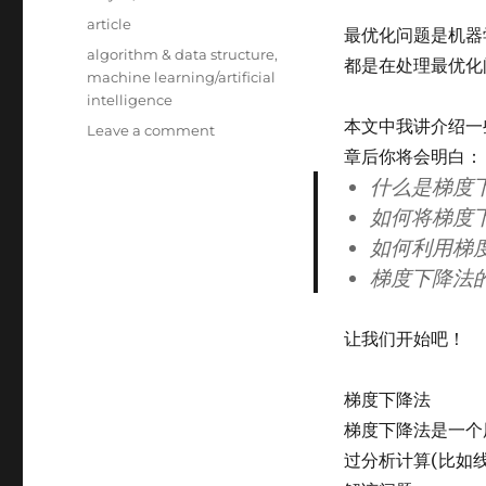
on
Categories
article
最优化问题是机器
Tags
algorithm & data structure
,
都是在处理最优化
machine learning/artificial
intelligence
本文中我讲介绍一
on
Leave a comment
机
章后你将会明白：
器
什么是梯度
学
如何将梯度
习
中
如何利用梯
的
梯度下降法
梯
度
下
让我们开始吧！
降
法
梯度下降法
梯度下降法是一个
过分析计算(比如