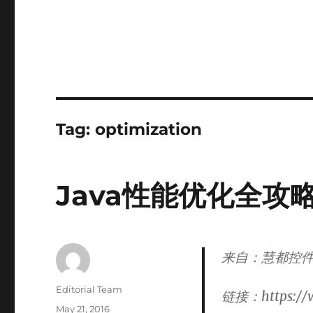
Tag:
optimization
Java性能优化全攻
来自：慧都控
Author
Editorial Team
链接：https://w
Posted
May 21, 2016