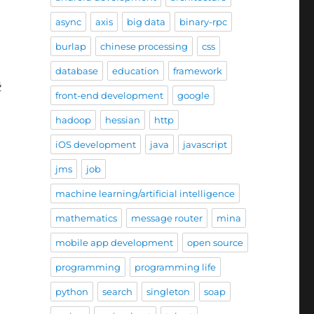
async
axis
big data
binary-rpc
burlap
chinese processing
css
database
education
framework
些
front-end development
google
hadoop
hessian
http
iOS development
java
javascript
jms
job
machine learning/artificial intelligence
mathematics
message router
mina
mobile app development
open source
programming
programming life
python
search
singleton
soap