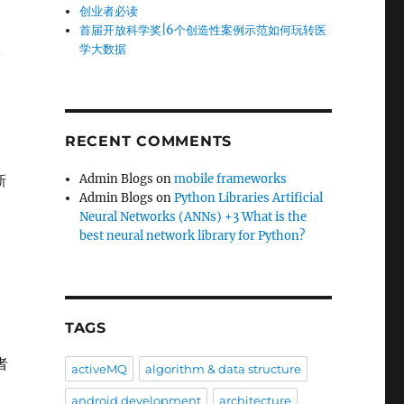
创业者必读
首届开放科学奖|6个创造性案例示范如何玩转医
学大数据
o
RECENT COMMENTS
新
Admin Blogs
on
mobile frameworks
Admin Blogs
on
Python Libraries Artificial
Neural Networks (ANNs) +3 What is the
best neural network library for Python?
TAGS
者
activeMQ
algorithm & data structure
android development
architecture