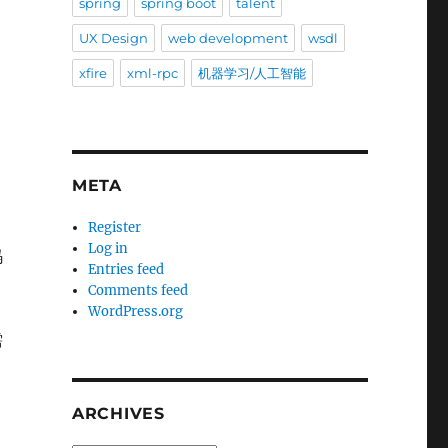
spring
spring boot
talent
UX Design
web development
wsdl
xfire
xml-rpc
机器学习/人工智能
META
Register
Log in
码
Entries feed
Comments feed
WordPress.org
需
ARCHIVES