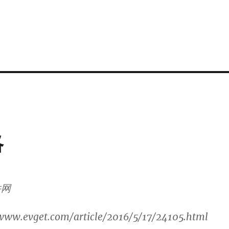
略
件网
ww.evget.com/article/2016/5/17/24105.html