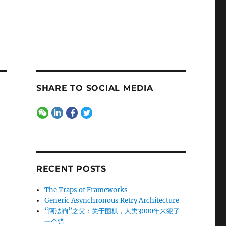
SHARE TO SOCIAL MEDIA
RECENT POSTS
The Traps of Frameworks
Generic Asynchronous Retry Architecture
“阿法狗”之父：关于围棋，人类3000年来犯了
一个错