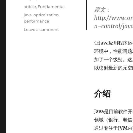
on
Categories
article
,
Fundamental
原文：
Tags
java
,
optimization
,
http://www.or
performance
n-control/ja
on
Leave a comment
Java
性
让Java应用程
能
环境中，性能问题
优
加了一个级别。这里Ref
化
全
以映射最新的元空
攻
略
介绍
Java是目前软件
领域（银行、电信
通过专注于JVM