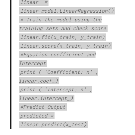
linear
=
linear_model.LinearRegression()
# Train the model using the
training sets and check score
linear.fit(x_train, y_train)
linear.score(x_train, y_train)
#Equation coefficient and
Intercept
print
(
'Coefficient: n'
,
linear.coef_)
print
(
'Intercept: n'
,
linear.intercept_)
#Predict Output
predicted
=
linear.predict(x_test)