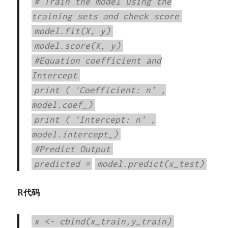
# Train the model using the
training sets and check score
model.fit(X, y)
model.score(X, y)
#Equation coefficient and
Intercept
print
(
'Coefficient: n'
,
model.coef_)
print
(
'Intercept: n'
,
model.intercept_)
#Predict Output
predicted
=
model.predict(x_test)
R代码
x <- cbind(x_train,y_train)