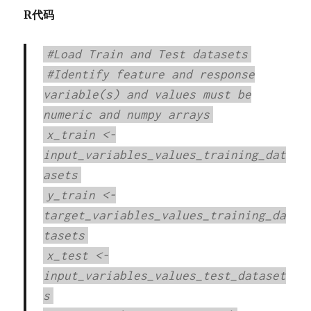
R代码
#Load Train and Test datasets
#Identify feature and response
variable(s) and values must be
numeric and numpy arrays
x_train <-
input_variables_values_training_dat
asets
y_train <-
target_variables_values_training_da
tasets
x_test <-
input_variables_values_test_dataset
s