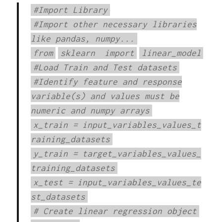
#Import Library
#Import other necessary libraries
like pandas, numpy...
from
sklearn
import
linear_model
#Load Train and Test datasets
#Identify feature and response
variable(s) and values must be
numeric and numpy arrays
x_train
=
input_variables_values_t
raining_datasets
y_train
=
target_variables_values_
training_datasets
x_test
=
input_variables_values_te
st_datasets
# Create linear regression object