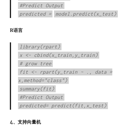
#Predict Output
predicted
=
model.predict(x_test)
R语言
library(rpart)
x <- cbind(x_train,y_train)
# grow tree
fit <- rpart(y_train ~ ., data =
x,method="class")
summary(fit)
#Predict Output
predicted= predict(fit,x_test)
4、支持向量机