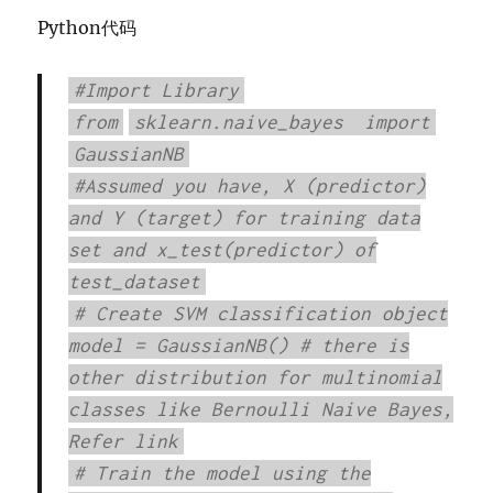
Python代码
#Import Library
from
sklearn.naive_bayes
import
GaussianNB
#Assumed you have, X (predictor)
and Y (target) for training data
set and x_test(predictor) of
test_dataset
# Create SVM classification object
model = GaussianNB() # there is
other distribution for multinomial
classes like Bernoulli Naive Bayes,
Refer link
# Train the model using the