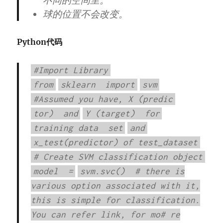
不同的空间里。
球的位置不会改变。
Python代码
#Import Library
from
sklearn
import
svm
#Assumed you have, X (predic
tor)
and
Y (target)
for
training data
set
and
x_test(predictor) of test_dataset
# Create SVM classification object
model
=
svm.svc()
# there is
various option associated with it,
this is simple for classification.
You can refer link, for mo# re