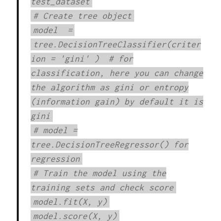
test_dataset
# Create tree object
model
=
tree.DecisionTreeClassifier(criter
ion
=
'gini'
)
# for
classification, here you can change
the algorithm as gini or entropy
(information gain) by default it is
gini
# model =
tree.DecisionTreeRegressor() for
regression
# Train the model using the
training sets and check score
model.fit(X, y)
model.score(X, y)