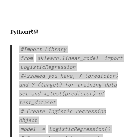
Python代码
#Import Library
from
sklearn.linear_model
import
LogisticRegression
#Assumed you have, X (predictor)
and Y (target) for training data
set and x_test(predictor) of
test_dataset
# Create logistic regression
object
model
=
LogisticRegression()