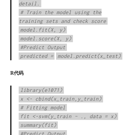
detail.
# Train the model using the
training sets and check score
model.fit(X, y)
model.score(X, y)
#Predict Output
predicted
=
model.predict(x_test)
R代码
library(e1071)
x <- cbind(x_train,y_train)
# Fitting model
fit <-svm(y_train ~ ., data = x)
summary(fit)
#Predict Output