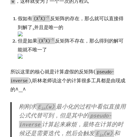
，这样就变为了一个一次的方程式
w
假如有
T
-1
反矩阵的存在，那么就可以直接得
(X
X)
到解了,并且是唯一的
但是如果
T
-1
反矩阵不存在，那么得到的解可
(X
X)
能就不唯一了
所以这里的核心就是计算虚假的反矩阵(
pseudo-
),听林老师说这个的计算很多工具都是由现成
inverse
的^_^
刚刚求
最小化的过程中看似直接用
E
(w)
in
公式代替可到，但是其中的
pseudo-
计算起来麻烦，最终在计算的时
inverse
候还是需要迭代，然后会触发
和
E
(w)
in