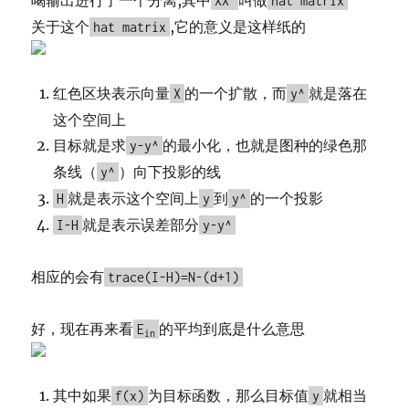
喝输出进行了一个分离,其中
叫做
XX
hat matrix
关于这个
,它的意义是这样纸的
hat matrix
红色区块表示向量
的一个扩散，而
就是落在
X
y^
这个空间上
目标就是求
的最小化，也就是图种的绿色那
y-y^
条线（
）向下投影的线
y^
就是表示这个空间上
到
的一个投影
H
y
y^
就是表示误差部分
I-H
y-y^
相应的会有
trace(I-H)=N-(d+1)
好，现在再来看
的平均到底是什么意思
E
in
其中如果
为目标函数，那么目标值
就相当
f(x)
y