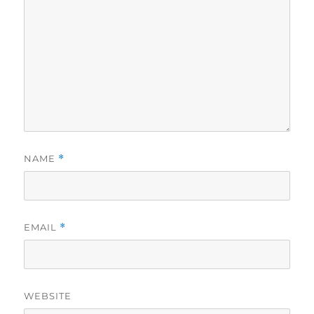
w
o
)
w
)
NAME
*
EMAIL
*
WEBSITE