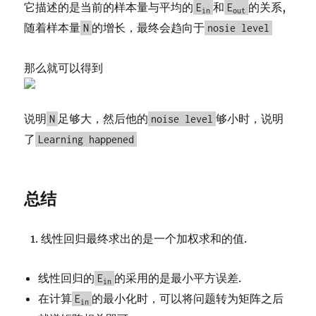
它描述的是当前的样本量与平均的
和
的关系,
E
E
in
out
随着样本量
的增长，最终会趋向于
N
nosie level
那么就可以得到
说明
足够大，然后他的
够小时，说明
N
noise level
了
Learning happened
总结
线性回归最终求出的是一个加权求和的值.
线性回归的
的采用的是最小平方误差.
E
in
在计算
的最小化时，可以将问题转为矩阵之后
E
in