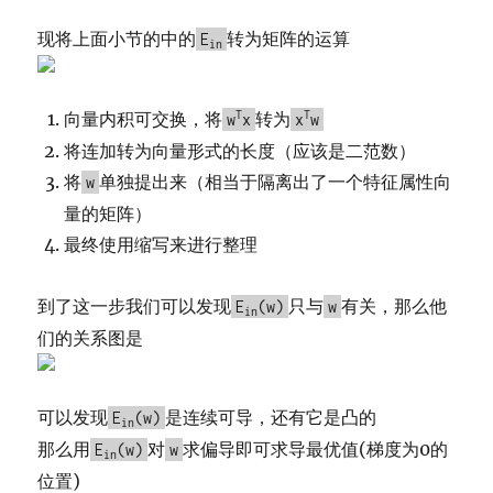
现将上面小节的中的
转为矩阵的运算
E
in
向量内积可交换，将
T
转为
T
w
x
x
w
将连加转为向量形式的长度（应该是二范数）
将
单独提出来（相当于隔离出了一个特征属性向
w
量的矩阵）
最终使用缩写来进行整理
到了这一步我们可以发现
只与
有关，那么他
E
(w)
w
in
们的关系图是
可以发现
是连续可导，还有它是凸的
E
(w)
in
那么用
对
求偏导即可求导最优值(梯度为0的
E
(w)
w
in
位置)