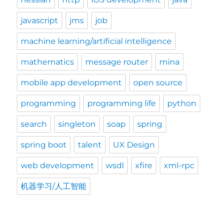
javascript
jms
job
machine learning/artificial intelligence
mathematics
message router
mina
mobile app development
open source
programming
programming life
python
search
singleton
soap
spring
spring boot
talent
UX Design
web development
wsdl
xfire
xml-rpc
机器学习/人工智能