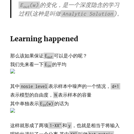
的变化，是一个深度隐含的学习
E
(w)
out
过程(这种是叫做
)。
Analytic Solution
Learning happened
那么该如果保证
可以是小的呢？
E
out
我们先来看一下
的平均
E
in
其中
表示样本中噪声的一个情况，
nosie level
d+1
表示模型的自由度，
表示样本的容量
N
其中单独表示
的话为
E
(w)
in
这样就形成了两项
+
和
，也就是相当于将输入
1-XX
y
+