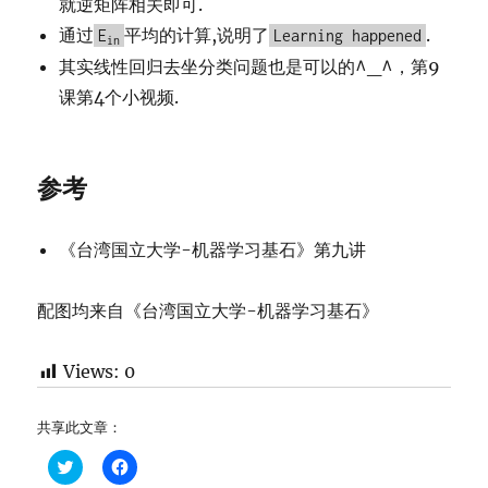
就逆矩阵相关即可.
通过
平均的计算,说明了
.
E
Learning happened
in
其实线性回归去坐分类问题也是可以的^_^，第9
课第4个小视频.
参考
《台湾国立大学-机器学习基石》第九讲
配图均来自《台湾国立大学-机器学习基石》
Views:
0
共享此文章：
C
C
l
l