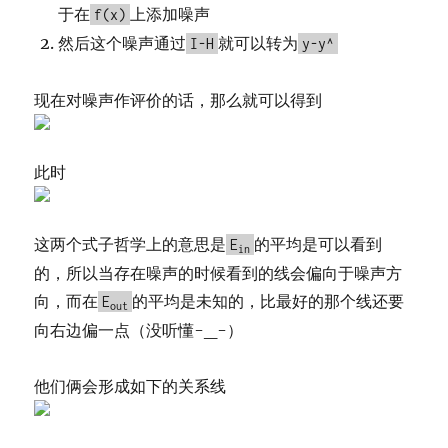
于在
上添加噪声
f(x)
然后这个噪声通过
就可以转为
I-H
y-y^
现在对噪声作评价的话，那么就可以得到
此时
这两个式子哲学上的意思是
的平均是可以看到
E
in
的，所以当存在噪声的时候看到的线会偏向于噪声方
向，而在
的平均是未知的，比最好的那个线还要
E
out
向右边偏一点（没听懂-_-）
他们俩会形成如下的关系线