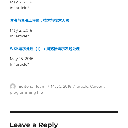
May 2, 2016
T
F
w
a
In "article"
i
c
t
e
t
b
算法与算法工程师，技术与技术人员
e
o
r
o
(
k
May 2, 2016
O
(
In "article"
p
O
e
p
n
e
s
n
WEB请求处理（1）：浏览器请求发起处理
i
s
n
i
May 15, 2016
n
n
e
n
In "article"
w
e
w
w
i
w
n
i
d
n
o
d
Author
Posted
Categories
Tags
Editorial Team
May 2, 2016
article
,
Career
w
o
on
programming life
)
w
)
Leave a Reply