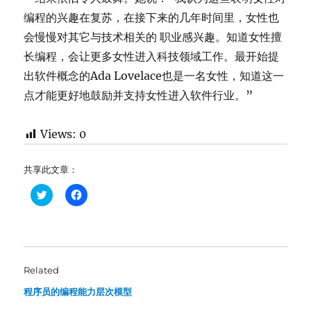
编程的兴趣在复苏，在接下来的几年时间里，女性也
会慢慢对其它与技术相关的 职业感兴趣。知道女性擅
长编程，会让更多女性进入科技领域工作。最开始提
出软件概念的Ada Lovelace也是一名女性，知道这一
点才能更好地鼓励并支持女性进入软件行业。”
Views:
0
共享此文章：
C
C
l
l
i
i
c
c
k
k
t
t
o
o
s
s
h
h
Related
a
a
r
r
程序员的编程能力层次模型
e
e
o
o
n
n