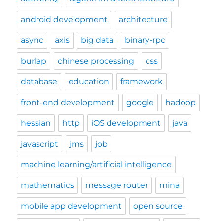
android development
architecture
async
axis
big data
binary-rpc
burlap
chinese processing
css
database
education
framework
front-end development
google
hadoop
hessian
http
iOS development
java
javascript
jms
job
machine learning/artificial intelligence
mathematics
message router
mina
mobile app development
open source