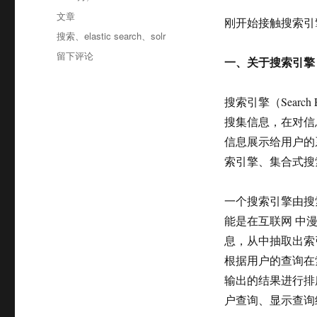
布
分
文章
刚开始接触搜索引
于
类
标
搜索
、
elastic search
、
solr
签
于
留下评论
一、关于搜索引擎
搜
索
引
搜索引擎（Sear
擎
搜集信息，在对信
solr
信息展示给用户的
和
elasticsearch
索引擎、集合式搜
一个搜索引擎由搜
能是在互联网 中
息，从中抽取出索
根据用户的查询在
输出的结果进行排
户查询、显示查询