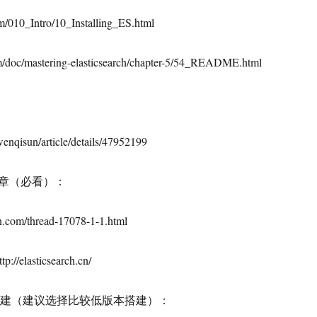
com/010_Intro/10_Installing_ES.html
m/doc/mastering-elasticsearch/chapter-5/54_README.html
/wenqisun/article/details/47952199
章（必看）：
n.com/thread-17078-1-1.html
/elasticsearch.cn/
ch 集群搭建（建议选择比较低版本搭建）：