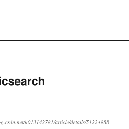
csearch
.csdn.net/u013142781/article/details/51224988