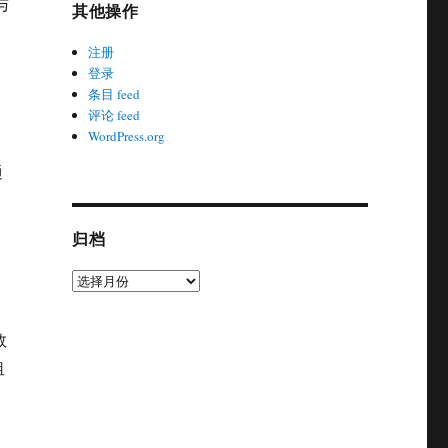
与
其他操作
注册
登录
条目 feed
评论 feed
WordPress.org
、
通
归档
归
档
数
租