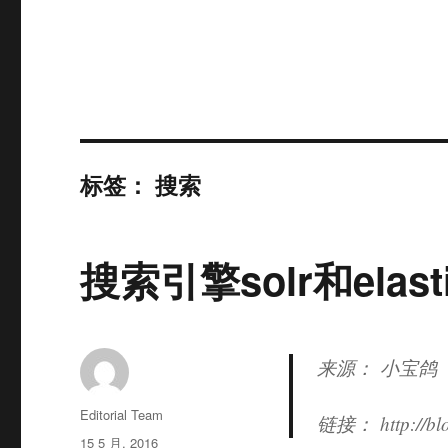
标签：
搜索
搜索引擎solr和elasti
来源： 小宝鸽
作
Editorial Team
链接： http://blog
者
发
15 5 月, 2016