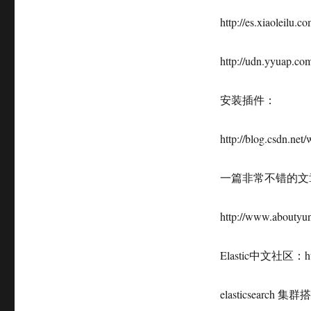
http://es.xiaoleilu.
http://udn.yyuap.co
安装插件：
http://blog.csdn.net
一篇非常不错的文
http://www.aboutyu
Elastic中文社区：http:/
elasticsear