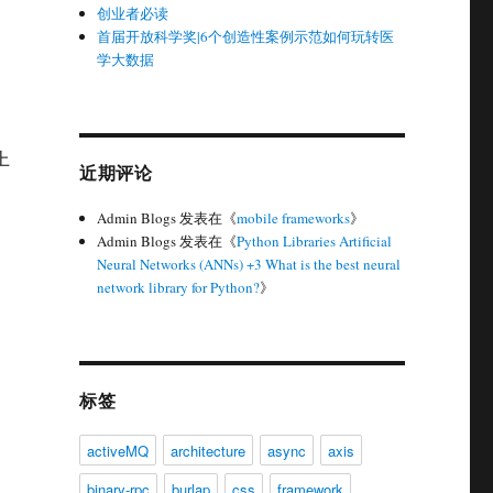
创业者必读
首届开放科学奖|6个创造性案例示范如何玩转医
学大数据
上
近期评论
Admin Blogs
发表在《
mobile frameworks
》
Admin Blogs
发表在《
Python Libraries Artificial
Neural Networks (ANNs) +3 What is the best neural
network library for Python?
》
是
标签
activeMQ
architecture
async
axis
binary-rpc
burlap
css
framework