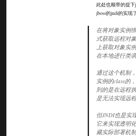
此处也顺带的提下j
jboss的jndi的实
在将对象实例绑定到jb
式获取远程对象实例
上获取对象实
在本地进行类
通过这个机制，
实例的clas
到的是在远程执
是无法实现远
但JNDI也是
它来实现透明化
藏实际部署机制(就