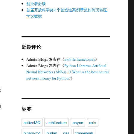
创业者必读
首届开放科学奖|6个创造性案例示范如何玩转医
学大数据
近期评论
Admin Blogs
发表在《
mobile frameworks
》
Admin Blogs
发表在《
Python Libraries Artificial
Neural Networks (ANNs) +3 What is the best neural
network library for Python?
》
是
的
标签
activeMQ
architecture
async
axis
binary-rpc
burlap
css
framework