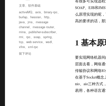
有很多可实现远程通讯
布
分
文章
、
软件基础
SOAP、EJB和
于
类
标
activeMQ
、
axis
、
binary-rpc
、
么原理实现的呢，
签
burlap
、
hessian
、
http
、
高的要求的话，那
java
、
jms
、
message
channel
、
message router
、
mina
、
publisher-subscriber
、
rmi
、
rpc
、
soap
、
spring
、
1 基本原
tcp
、
web service
、
wsdl
、
xfire
、
xml-rpc
于
留下评论
要实现网络机器间
Java
远
层面去看，网络通
程
传输协议和网络IO
通
在基于Socket
讯
技
nio、aio三
术
易用，各种语言通
及
原
理