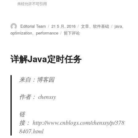
作
发
分
标
Editorial Team
21 5 月, 2016
文章
、
软件基础
java
、
者
布
类
签
于
optimization
、
performance
留下评论
于
Java
性
能
详解Java定时任务
优
化
全
攻
来自：博客园
略
作者： chenssy
链
接： http://www.cn
blogs.com/chenssy/p/378
8407.html